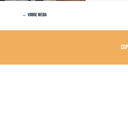
←
Vorige Media
Co