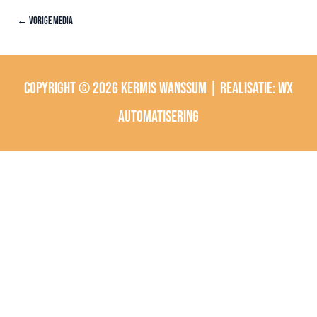
←
Vorige Media
Copyright © 2026
Kermis Wanssum
| Realisatie:
wx
automatisering