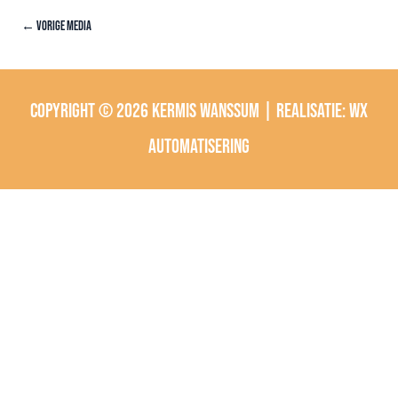
←
Vorige Media
Copyright © 2026
Kermis Wanssum
| Realisatie:
wx
automatisering