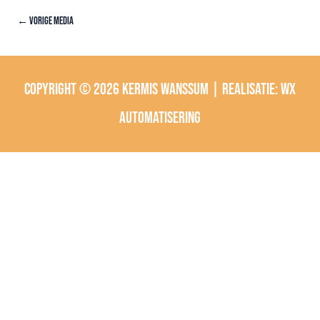
←
Vorige Media
Copyright © 2026
Kermis Wanssum
| Realisatie:
wx
automatisering