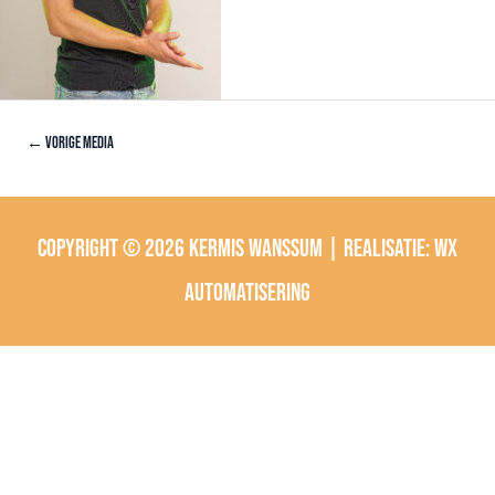
←
Vorige Media
Copyright © 2026
Kermis Wanssum
| Realisatie:
wx
automatisering