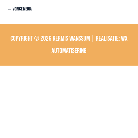
←
Vorige Media
Copyright © 2026
Kermis Wanssum
| Realisatie:
wx
automatisering