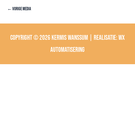
←
Vorige Media
Copyright © 2026
Kermis Wanssum
| Realisatie:
wx
automatisering