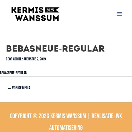
BebasNeue-Regular
Door
admin
/
augustus 2, 2019
BebasNeue-Regular
←
Vorige Media
Copyright © 2026
Kermis Wanssum
| Realisatie:
wx
automatisering